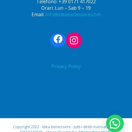
Telefono: +39 0171 417022
Orari: Lun – Sab 9 – 19
Email:
info@ideabenessere.com
Facebook
Instagram
Privacy Policy
Copyright 2022 - Idea benessere - tutti i diritti riservati - P.Iva
03552340048 - sito realizzato da:
Artemis New Media