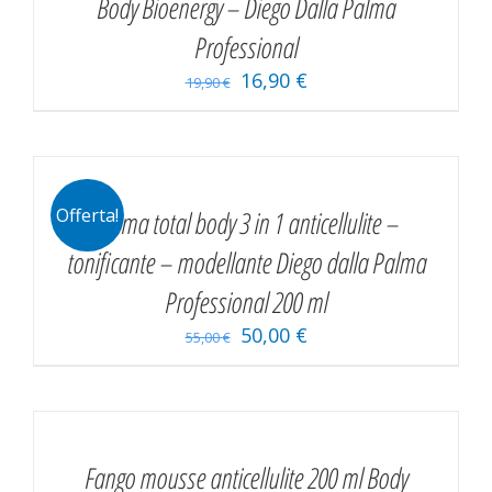
Body Bioenergy – Diego Dalla Palma
Professional
16,90
€
19,90
€
AGGIUNGI
AL
CARRELLO
/
Crema total body 3 in 1 anticellulite –
Offerta!
DETAILS
tonificante – modellante Diego dalla Palma
Professional 200 ml
50,00
€
55,00
€
AGGIUNGI
AL
CARRELLO
/
Fango mousse anticellulite 200 ml Body
DETAILS