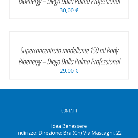
Bioenergy – Diego Dalla Palma Professional
30,00
€
AGGIUNGI
AL
CARRELLO
/
Superconcentrato modellante 150 ml Body
DETAILS
Bioenergy – Diego Dalla Palma Professional
29,00
€
CONTATTI
Idea Benessere
Indirizzo: Direzione: Bra (Cn) Via Mascagni, 22