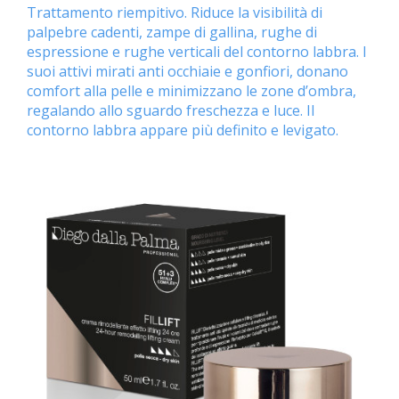
Trattamento riempitivo. Riduce la visibilità di
palpebre cadenti, zampe di gallina, rughe di
espressione e rughe verticali del contorno labbra. I
suoi attivi mirati anti occhiaie e gonfiori, donano
comfort alla pelle e minimizzano le zone d’ombra,
regalando allo sguardo freschezza e luce. Il
contorno labbra appare più definito e levigato.