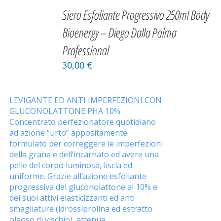
AL
Siero Esfoliante Progressivo 250ml Body
CARRELLO
/
Bioenergy – Diego Dalla Palma
DETAILS
Professional
30,00
€
LEVIGANTE ED ANTI IMPERFEZIONI CON
GLUCONOLATTONE PHA 10%
Concentrato perfezionatore quotidiano
ad azione “urto” appositamente
formulato per correggere le imperfezioni
della grana e dell’incarnato ed avere una
pelle del corpo luminosa, liscia ed
uniforme. Grazie all’azione esfoliante
progressiva del gluconolattone al 10% e
dei suoi attivi elasticizzanti ed anti
smagliature (idrossiprolina ed estratto
oleoso di vischio), attenua